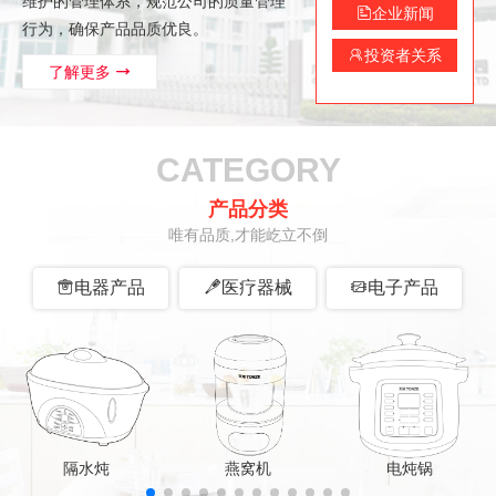
维护的管理体系，规范公司的质量管理
企业新闻

行为，确保产品品质优良。
投资者关系

了解更多

CATEGORY
产品分类
唯有品质,才能屹立不倒

电器产品

医疗器械

电子产品
隔水炖
燕窝机
电炖锅